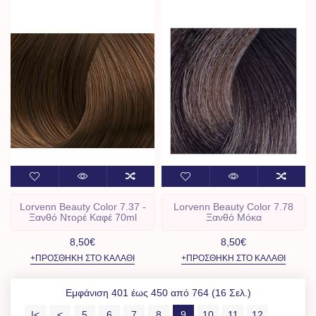
Lorvenn Beauty Color 7.37 -
Lorvenn Beauty Color 7.78
Ξανθό Ντορέ Καφέ 70ml
Ξανθό Μόκα
8,50€
8,50€
+ΠΡΟΣΘΉΚΗ ΣΤΟ ΚΑΛΆΘΙ
+ΠΡΟΣΘΉΚΗ ΣΤΟ ΚΑΛΆΘΙ
Εμφάνιση 401 έως 450 από 764 (16 Σελ.)
|<
<
5
6
7
8
9
10
11
12