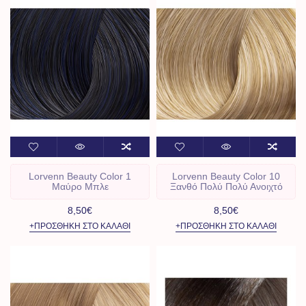
Lorvenn Beauty Color 1
Lorvenn Beauty Color 10
Μαύρο Μπλε
Ξανθό Πολύ Πολύ Ανοιχτό
8,50€
8,50€
+ΠΡΟΣΘΉΚΗ ΣΤΟ ΚΑΛΆΘΙ
+ΠΡΟΣΘΉΚΗ ΣΤΟ ΚΑΛΆΘΙ