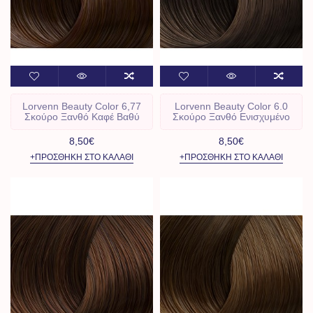
Lorvenn Beauty Color 6,77
Lorvenn Beauty Color 6.0
Σκούρο Ξανθό Καφέ Βαθύ
Σκούρο Ξανθό Ενισχυμένο
8,50€
8,50€
+ΠΡΟΣΘΉΚΗ ΣΤΟ ΚΑΛΆΘΙ
+ΠΡΟΣΘΉΚΗ ΣΤΟ ΚΑΛΆΘΙ