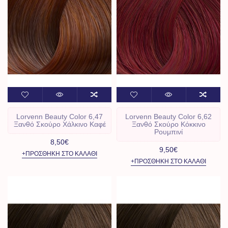
Lorvenn Beauty Color 6,47
Lorvenn Beauty Color 6,62
Ξανθό Σκούρο Χάλκινο Καφέ
Ξανθό Σκούρο Κόκκινο
Ρουμπινί
8,50€
9,50€
+ΠΡΟΣΘΉΚΗ ΣΤΟ ΚΑΛΆΘΙ
+ΠΡΟΣΘΉΚΗ ΣΤΟ ΚΑΛΆΘΙ