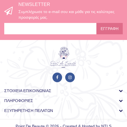
NEWSLETTER
Συμπλήρωσε το e-mail σου και μάθε για τις καλύτερες
προσφορές μας.
ΕΓΓΡΑΦΉ
ΣΤΟΙΧΕΊΑ ΕΠΙΚΟΙΝΩΝΊΑΣ
ΠΛΗΡΟΦΟΡΊΕΣ
ΕΞΥΠΗΡΈΤΗΣΗ ΠΕΛΑΤΏΝ
Point De Beaute © 2026 - Created & Hosted by
NTLS