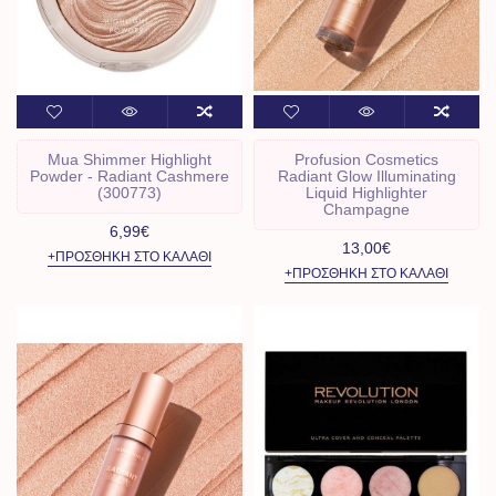
Mua Shimmer Highlight
Profusion Cosmetics
Powder - Radiant Cashmere
Radiant Glow Illuminating
(300773)
Liquid Highlighter
Champagne
6,99€
13,00€
+ΠΡΟΣΘΉΚΗ ΣΤΟ ΚΑΛΆΘΙ
+ΠΡΟΣΘΉΚΗ ΣΤΟ ΚΑΛΆΘΙ