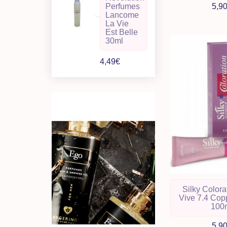
Perfumes
5,9
Lancome
La Vie
Est Belle
30ml
4,49€
Silky Colora
Vive 7.4 Cop
100
5,9