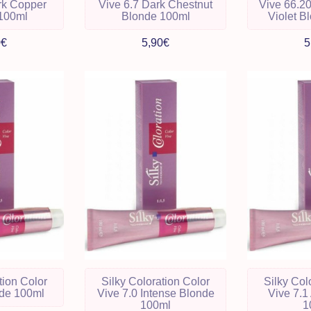
rk Copper
Vive 6.7 Dark Chestnut
Vive 66.20
100ml
Blonde 100ml
Violet B
0€
5,90€
5
tion Color
Silky Coloration Color
Silky Col
nde 100ml
Vive 7.0 Intense Blonde
Vive 7.1
100ml
1