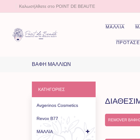
Καλωσήλθατε στο POINT DE BEAUTE
ΜΑΛΛΙΑ
Μ
ΠΡΟΤΑΣΕ
ΒΑΦΉ ΜΑΛΛΙΏΝ
ΚΑΤΗΓΟΡΊΕΣ
ΔΙΑΘΕΣΙ
Avgerinos Cosmetics
Revox B77
REMOVER ΒΑΦΉ
ΜΑΛΛΙΑ