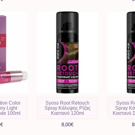
tion Color
Syoss Root Retouch
Syoss R
ery Light
Spray Κάλυψης Ρίζας
Spray Κά
nde 100ml
Καστανό 120ml
Καστανό 
0€
8,00€
8