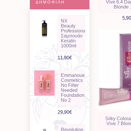
Vive 6.4 Da
ΔΗΜΟΦΙΛΉ
Blonde 
5,9
NX
Beauty
Professional
Σαμπουάν
Keratin
1000ml
11,90€
Emmanouela
Cosmetics
No Filter
Needed
Foundation
No 2
29,90€
Silky Colora
Vive 7 Blo
Revolution