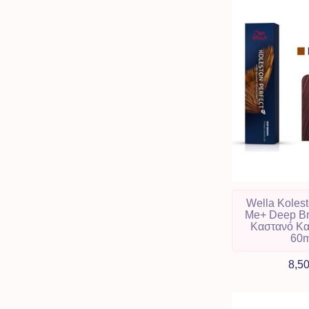
Wella Kolest
Me+ Deep Br
Καστανό Κα
60m
8,5