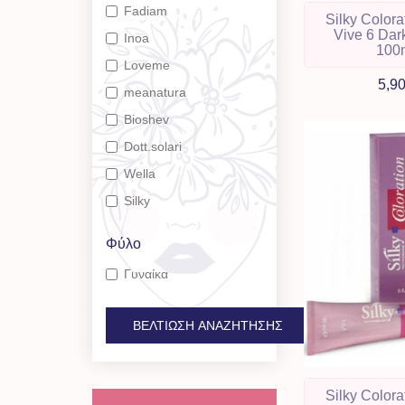
Fadiam
Silky Colora
Vive 6 Dar
Inoa
100
Loveme
5,9
meanatura
Bioshev
Dott.solari
Wella
Silky
Φύλο
Γυναίκα
ΒΕΛΤΊΩΣΗ ΑΝΑΖΉΤΗΣΗΣ
Silky Colora