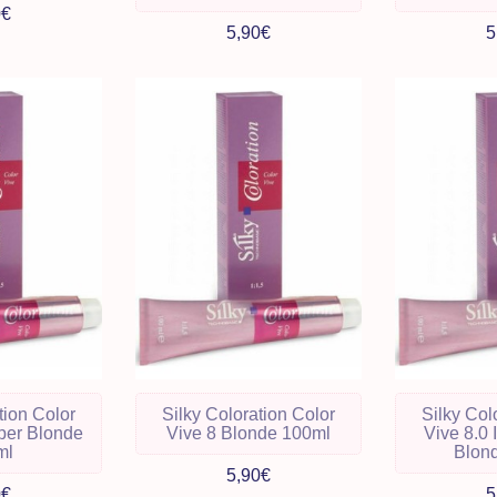
0€
5,90€
5
tion Color
Silky Coloration Color
Silky Col
per Blonde
Vive 8 Blonde 100ml
Vive 8.0 
ml
Blon
5,90€
0€
5