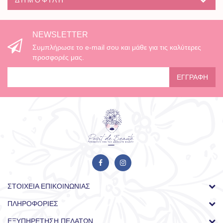
NEWSLETTER
Συμπλήρωσε το e-mail σου και μάθε για τις καλύτερες
προσφορές μας.
ΕΓΓΡΑΦΉ
ΣΤΟΙΧΕΊΑ ΕΠΙΚΟΙΝΩΝΊΑΣ
ΠΛΗΡΟΦΟΡΊΕΣ
ΕΞΥΠΗΡΈΤΗΣΗ ΠΕΛΑΤΏΝ