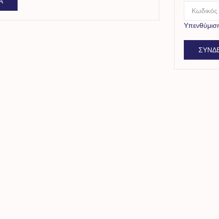
Α
Υπενθύμισ