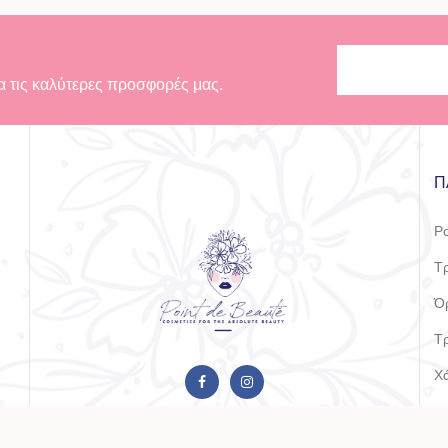
α τις καλύτερες προσφορές μας.
Π
Po
Τ
Όρ
Τ
Χ
Bl