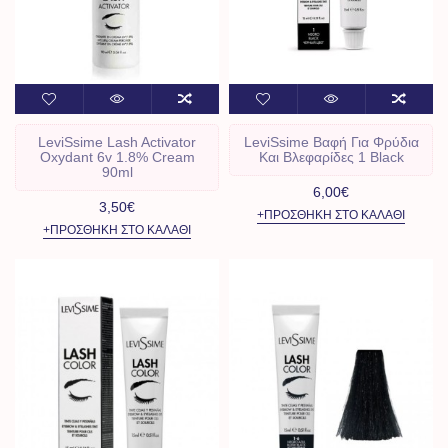
LeviSsime Lash Activator
LeviSsime Βαφή Για Φρύδια
Oxydant 6v 1.8% Cream
Και Βλεφαρίδες 1 Black
90ml
6,00€
3,50€
+ΠΡΟΣΘΉΚΗ ΣΤΟ ΚΑΛΆΘΙ
+ΠΡΟΣΘΉΚΗ ΣΤΟ ΚΑΛΆΘΙ