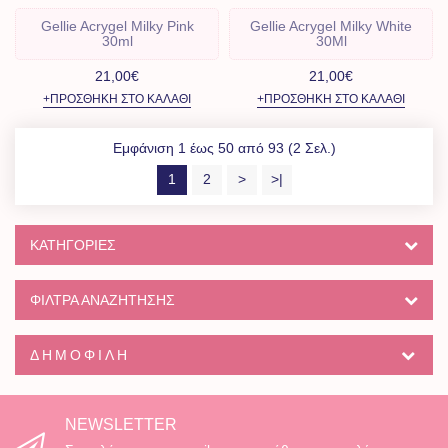
Gellie Acrygel Milky Pink
Gellie Acrygel Milky White
30ml
30Ml
21,00€
21,00€
+ΠΡΟΣΘΉΚΗ ΣΤΟ ΚΑΛΆΘΙ
+ΠΡΟΣΘΉΚΗ ΣΤΟ ΚΑΛΆΘΙ
Εμφάνιση 1 έως 50 από 93 (2 Σελ.)
1
2
>
>|
ΚΑΤΗΓΟΡΊΕΣ
ΦΙΛΤΡΑ ΑΝΑΖΗΤΗΣΗΣ
ΔΗΜΟΦΙΛΉ
NEWSLETTER