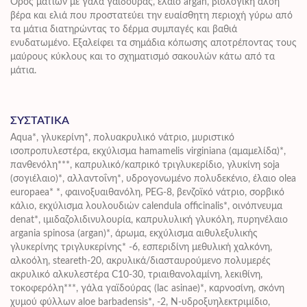
Ορός ματιών με γάλα γαϊδούρας, έλαιο argan, βιολογική αλόη
βέρα και ελιά που προστατεύει την ευαίσθητη περιοχή γύρω από
τα μάτια διατηρώντας το δέρμα συμπαγές και βαθιά
ενυδατωμένο.
Εξαλείφει τα σημάδια κόπωσης αποτρέποντας τους
μαύρους κύκλους και το σχηματισμό σακουλών κάτω από τα
μάτια.
ΣΥΣΤΑΤΙΚΑ
Aqua*, γλυκερίνη*, πολυακρυλικό νάτριο, μυριστικό
ισοπροπυλεστέρα, εκχύλισμα hamamelis virginiana (αμαμελίδα)*,
πανθενόλη***, καπρυλικό/καπρικό τριγλυκερίδιο, γλυκίνη soja
(σογιέλαιο)*, αλλαντοΐνη*, υδρογονωμένο πολυδεκένιο, έλαιο olea
europaea* *, φαινοξυαιθανόλη, PEG-8, βενζοϊκό νάτριο, σορβικό
κάλιο, εκχύλισμα λουλουδιών calendula officinalis*, οινόπνευμα
denat*, ιμιδαζολιδινυλουρία, καπρυλυλική γλυκόλη, πυρηνέλαιο
argania spinosa (argan)*, άρωμα, εκχύλισμα αιθυλεξυλικής
γλυκερίνης τριγλυκερίνης* -6, εσπεριδίνη μεθυλική χαλκόνη,
αλκοόλη, steareth-20, ακρυλικά/διασταυρούμενο πολυμερές
ακρυλικό αλκυλεστέρα C10-30, τριαιθανολαμίνη, λεκιθίνη,
τοκοφερόλη***, γάλα γαϊδούρας (lac asinae)*, καρνοσίνη, σκόνη
χυμού φύλλων aloe barbadensis*, -2, Ν-υδροξυηλεκτριμίδιο,