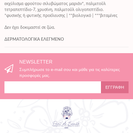
εκχύλισμα φρούτου σιλυβώματος μαριάν*, παλμιτοϋλ
τετραπεπτίδιο-7, χρυσίνη, παλμιτοϋλ ολιγοπεπτίδιο.
*φυσικής ή φυτικής προέλευσης |
**βιολογικό |
***βιταμίνες
Δεν έχει δοκιμαστεί σε ζώα.
ΔΕΡΜΑΤΟΛΟΓΙΚΑ ΕΛΕΓΜΕΝΟ
NEWSLETTER
Συμπλήρωσε το e-mail σου και μάθε για τις καλύτερες
προσφορές μας.
ΕΓΓΡΑΦΉ