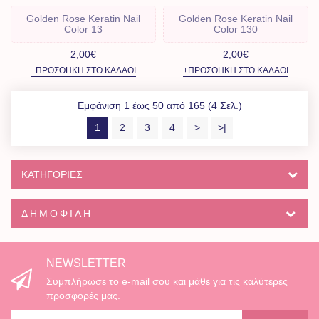
Golden Rose Keratin Nail
Golden Rose Keratin Nail
Color 13
Color 130
2,00€
2,00€
+ΠΡΟΣΘΉΚΗ ΣΤΟ ΚΑΛΆΘΙ
+ΠΡΟΣΘΉΚΗ ΣΤΟ ΚΑΛΆΘΙ
Εμφάνιση 1 έως 50 από 165 (4 Σελ.)
1
2
3
4
>
>|
ΚΑΤΗΓΟΡΊΕΣ
ΔΗΜΟΦΙΛΉ
NEWSLETTER
Συμπλήρωσε το e-mail σου και μάθε για τις καλύτερες
προσφορές μας.