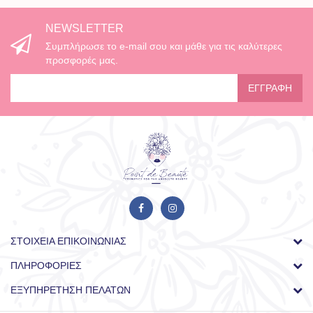
NEWSLETTER
Συμπλήρωσε το e-mail σου και μάθε για τις καλύτερες
προσφορές μας.
ΕΓΓΡΑΦΉ
ΣΤΟΙΧΕΊΑ ΕΠΙΚΟΙΝΩΝΊΑΣ
ΠΛΗΡΟΦΟΡΊΕΣ
ΕΞΥΠΗΡΈΤΗΣΗ ΠΕΛΑΤΏΝ