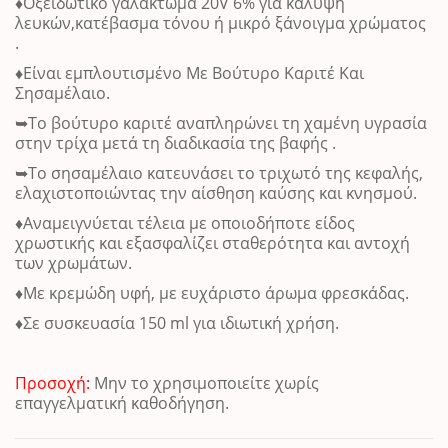
♦Οξειδωτικό γαλάκτωμα 20V 6% για κάλυψη
λευκών,κατέβασμα τόνου ή μικρό ξάνοιγμα χρώματος
.
♦Είναι εμπλουτισμένο
Με Βούτυρο Καριτέ Και
Σησαμέλαιο
.
➥Το βούτυρο καριτέ αναπληρώνει τη χαμένη υγρασία
στην τρίχα μετά τη διαδικασία της βαφής .
➥Το σησαμέλαιο κατευνάσει το τριχωτό της κεφαλής,
ελαχιστοποιώντας την αίσθηση καύσης και κνησμού.
♦Αναμειγνύεται τέλεια με οποιοδήποτε είδος
χρωστικής και εξασφαλίζει σταθερότητα και αντοχή
των χρωμάτων.
♦Με κρεμώδη υφή, με ευχάριστο άρωμα φρεσκάδας.
♦Σε συσκευασία 150 ml για ιδιωτική χρήση.
Προσοχή:
Μην το χρησιμοποιείτε χωρίς
επαγγελματική καθοδήγηση.