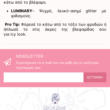
κάτω από το βλέφαρο.
LUMINARY
– Ψυχρό, λευκό-ασημί glitter με
ιριδισμούς.
Pro Tip:
Φόρεσέ το κάτω από το τόξο των φρυδιών ή
άπλωσέ το στις άκρες της βλεφαρίδας σου
για
icy
look
.
NEWSLETTER
Συμπλήρωσε το e-mail σου και μάθε για τις καλύτερες
προσφορές μας.
ΕΓΓΡΑΦΉ