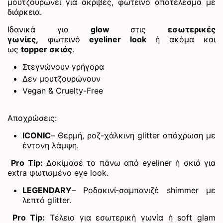
μουτζουρώνει για ακριβές, φωτεινό αποτέλεσμα με
διάρκεια.
Ιδανικά για
glow
στις
εσωτερικές
γωνίες,
φωτεινό
eyeliner look
ή ακόμα και
ως
topper σκιάς
.
Στεγνώνουν γρήγορα
Δεν μουτζουρώνουν
Vegan & Cruelty-Free
Αποχρώσεις:
ICONIC
– Θερμή, ροζ-χάλκινη glitter απόχρωση με
έντονη λάμψη.
Pro Tip:
Δοκίμασέ το πάνω από eyeliner ή σκιά για
extra φωτισμένο eye look.
LEGENDARY
– Ροδακινί-σαμπανιζέ shimmer με
λεπτό glitter.
Pro Tip:
Τέλειο για εσωτερική γωνία ή soft glam