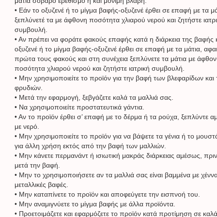
μάτια σοβαρό ερεθισμό ή και μόνιμη βλάβη.
• Εάν το οξυζενέ ή το μίγμα βαφής-οξυζενέ έρθει σε επαφή με τα μά
ξεπλύνετέ τα με άφθονη ποσότητα χλιαρού νερού και ζητήστε ιατρ
συμβουλή.
• Αν πρέπει να φοράτε φακούς επαφής κατά η διάρκεια της βαφής κ
οξυζενέ ή το μίγμα βαφής-οξυζενέ έρθει σε επαφή με τα μάτια, αφα
πρώτα τους φακούς και στη συνέχεια ξεπλύνετε τα μάτια με άφθο
ποσότητα χλιαρού νερού και ζητήστε ιατρική συμβουλή.
• Μην χρησιμοποιείτε το προϊόν για την βαφή των βλεφαρίδων και
φρυδιών.
• Μετά την εφαρμογή, ξεβγάζετε καλά τα μαλλιά σας.
• Να χρησιμοποιείτε προστατευτικά γάντια.
• Αν το προϊόν έρθει σ’ επαφή με το δέρμα ή τα ρούχα, ξεπλύντε 
με νερό.
• Μην χρησιμοποιείτε το προϊόν για να βάψετε τα γένια ή το μουστ
για άλλη χρήση εκτός από την βαφή των μαλλιών.
• Μην κάνετε περμανάντ ή ισιωτική μακράς διάρκειας αμέσως, πριν
μετά την βαφή.
• Μην το χρησιμοποιήσετε αν τα μαλλιά σας είναι βαμμένα με χένν
μεταλλικές βαφές.
• Μην καταπίνετε το προϊόν και αποφεύγετε την εισπνοή του.
• Μην αναμιγνύετε το μίγμα βαφής με άλλα προϊόντα.
• Προετοιμάζετε και εφαρμόζετε το προϊόν κατά προτίμηση σε καλ