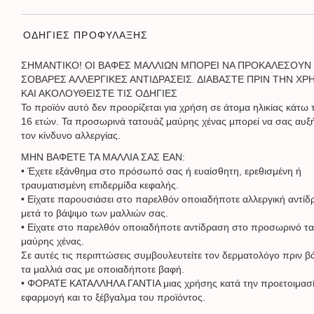
ΟΔΗΓΙΕΣ ΠΡΟΦΥΛΑΞΗΣ
ΣΗΜΑΝΤΙΚΟ! ΟΙ ΒΑΦΕΣ ΜΑΛΛΙΩΝ ΜΠΟΡΕΙ ΝΑ ΠΡΟΚΑΛΕΣΟΥΝ
ΣΟΒΑΡΕΣ ΑΛΛΕΡΓΙΚΕΣ ΑΝΤΙΔΡΑΣΕΙΣ. ΔΙΑΒΑΣΤΕ ΠΡΙΝ ΤΗΝ ΧΡ
ΚΑΙ ΑΚΟΛΟΥΘΕΙΣΤΕ ΤΙΣ ΟΔΗΓΙΕΣ
Το προϊόν αυτό δεν προορίζεται για χρήση σε άτομα ηλικίας κάτω
16 ετών. Τα προσωρινά τατουάζ μαύρης χένας μπορεί να σας αυ
τον κίνδυνο αλλεργίας.
ΜΗΝ ΒΑΦΕΤΕ ΤΑ ΜΑΛΛΙΑ ΣΑΣ ΕΑΝ:
• Έχετε εξάνθημα στο πρόσωπό σας ή ευαίσθητη, ερεθισμένη ή
τραυματισμένη επιδερμίδα κεφαλής.
• Είχατε παρουσιάσει στο παρελθόν οποιαδήποτε αλλεργική αντί
μετά το βάψιμο των μαλλιών σας.
• Είχατε στο παρελθόν οποιαδήποτε αντίδραση στο προσωρινό τ
μαύρης χένας.
Σε αυτές τις περιπτώσεις συμβουλευτείτε τον δερματολόγο πριν β
τα μαλλιά σας με οποιαδήποτε βαφή.
• ΦΟΡΑΤΕ ΚΑΤΑΛΛΗΛΑ ΓΑΝΤΙΑ μιας χρήσης κατά την προετοιμασί
εφαρμογή και το ξέβγαλμα του προϊόντος.