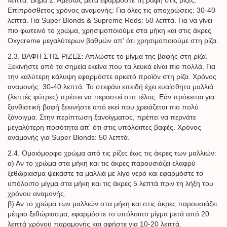
Επιπρόσθετος χρόνος αναμονής: Για όλες τις αποχρώσεις: 30-40
λεπτά. Για Super Blonds & Supreme Reds: 50 λεπτά. Για να γίνει
πιο φωτεινό το χρώμα, χρησιμοποιούμε στα μήκη και στις άκρες
Oxycreme μεγαλύτερων βαθμών απ' ότι χρησιμοποιούμε στη ρίζα.
2.3. ΒΑΦΗ ΣΤΙΣ ΡΙΖΕΣ: Απλώστε το μίγμα της βαφής στη ρίζα.
Ξεκινήστε από τα σημεία εκείνα που τα λευκά είναι πιο πολλά. Για
την καλύτερη κάλυψη εφαρμόστε αρκετό προϊόν στη ρίζα. Χρόνος
αναμονής: 30-40 λεπτά. Το στεφάνι επειδή έχει ευαίσθητα μαλλιά
(λεπτές φύτρες) πρέπει να περαστεί στο τέλος. Εάν πρόκειται για
ξανθιστική βαφή ξεκινήστε από εκεί που χρειάζεται πιο πολύ
ξάνοιγμα. Στην περίπτωση ξανοίγματος, πρέπει να περνάτε
μεγαλύτερη ποσότητα απ' ότι στις υπόλοιπες βαφές. Χρόνος
αναμονής για Super Blonds: 50 λεπτά.
2.4. Ομοιόμορφο χρώμα από τις ρίζες έως τις άκρες των μαλλιών:
α) Αν το χρώμα στα μήκη και τις άκρες παρουσιάζει ελαφρύ
ξεθώριασμα ψεκάστε τα μαλλιά με λίγο νερό και εφαρμόστε το
υπόλοιπο μίγμα στα μήκη και τις άκρες 5 λεπτά πριν τη λήξη του
χρόνου αναμονής.
β) Αν το χρώμα των μαλλιών στα μήκη και στις άκρες παρουσιάζει
μέτριο ξεθώριασμα, εφαρμόστε το υπόλοιπο μίγμα μετά από 20
λεπτά χρόνου παραμονής και αφήστε για 10-20 λεπτά.