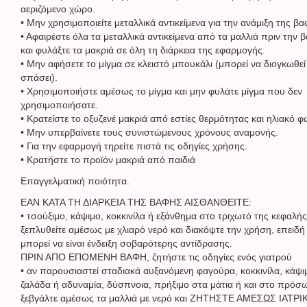
αεριζόμενο χώρο.
• Μην χρησιμοποιείτε μεταλλικά αντικείμενα για την ανάμιξη της βα
• Αφαιρέστε όλα τα μεταλλικά αντικείμενα από τα μαλλιά πριν την 
και φυλάξτε τα μακριά σε όλη τη διάρκεια της εφαρμογής.
• Μην αφήσετε το μίγμα σε κλειστό μπουκάλι (μπορεί να διογκωθεί
σπάσει).
• Χρησιμοποιήστε αμέσως το μίγμα και μην φυλάτε μίγμα που δεν
χρησιμοποιήσατε.
• Κρατείστε το οξυζενέ μακριά από εστίες θερμότητας και ηλιακό φ
• Μην υπερβαίνετε τους συνιστώμενους χρόνους αναμονής.
• Για την εφαρμογή τηρείτε πιστά τις οδηγίες χρήσης.
• Κρατήστε το προϊόν μακριά από παιδιά
Eπαγγελματική ποιότητα.
ΕΑΝ ΚΑΤΑ ΤΗ ΔΙΑΡΚΕΙΑ ΤΗΣ ΒΑΦΗΣ ΑΙΣΘΑΝΘΕΙΤΕ:
• τσούξιμο, κάψιμο, κοκκινίλα ή εξάνθημα στο τριχωτό της κεφαλής
ξεπλυθείτε αμέσως με χλιαρό νερό και διακόψτε την χρήση, επειδή
μπορεί να είναι ένδειξη σοβαρότερης αντίδρασης.
ΠΡΙΝ ΑΠΟ ΕΠΟΜΕΝΗ ΒΑΦΗ, ζητήστε τις οδηγίες ενός γιατρού
• αν παρουσιαστεί σταδιακά αυξανόμενη φαγούρα, κοκκινίλα, κάψι
ζαλάδα ή αδυναμία, δύσπνοια, πρήξιμο στα μάτια ή και στο πρόσ
ξεβγάλτε αμέσως τα μαλλιά με νερό και ΖΗΤΗΣΤΕ ΑΜΕΣΩΣ ΙΑΤΡΙ