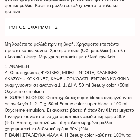
φυσικά μαλλιά. Κάνει τα μαλλιά ευκολοχτένιστα, απαλά και
φωτεινά.
ΤΡΟΠΟΣ ΕΦΑΡΜΟΓΗΣ
Μη λούζετε τα μαλλιά πριν τη βαφή. Χρησιμοποιείτε πάντα
προστατευτικά γάντια. Χρησιμοποιείτε (ΟΧΙ μεταλλικό) μπολ ή
πλαστικό σέικερ. Μην χρησιμοποιείτε μεταλλικά εργαλεία.
1. ΑΝΑΜΙΞΗ:
Α. Οι αποχρώσεις ΦΥΣΙΚΕΣ, ΜΠΕΖ - NTORE, ΧΑΛΚΙΝΕΣ -
ΑΚΑΖΟΥ - ΚΟΚΚΙΝΕΣ, ΚΑΦΕ - ΣΟΚΟΛΑΤΙ, ΕΝΤΟΝΑ ΚΟΚΚΙΝΑ
αναμιγνύονται σε αναλογία 1+1. ΔΗΛ. 50 ml Beauty color +50ml
Oxycreme emulsion
B. SUPER BLONDS: Οι αποχρώσεις super blonds αναμιγνύονται
σε αναλογία 1+2. Π.χ. 50ml Beauty color super blond + 100 ml
Oxycreme emulsion. Σε ανοικτές βάσεις ή όταν δεν θέλετε μέγιστο
ξάνοιγμα, συνιστάται να χρησιμοποιείτε οξειδωτική κρέμα 30V
(9%). Επίσης, σε πολύ λεπτά ή ταλαιπωρημένα μαλλιά
χρησιμοποιείτε οξειδωτική κρέμα 30V (9%).
Γ. ΒΑΦΗ ΣΤΑ ΛΕΥΚΑ ΜΑΛΛΙΑ: H Beauty color καλύπτει 100% τα