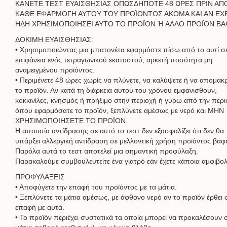
ΚΑΝΕΤΕ ΤΕΣΤ ΕΥΑΙΣΘΗΣΙΑΣ ΟΠΩΣΔΗΠΟΤΕ 48 ΩΡΕΣ ΠΡΙΝ ΑΠ
ΚΑΘΕ ΕΦΑΡΜΟΓΗ ΑΥΤΟΥ ΤΟΥ ΠΡΟΪΟΝΤΟΣ ΑΚΟΜΑ ΚΑΙ ΑΝ ΕΧ
ΗΔΗ ΧΡΗΣΙΜΟΠΟΙΗΣΕΙ ΑΥΤΟ ΤΟ ΠΡΟΪΟΝ Ή ΑΛΛΟ ΠΡΟΪΟΝ ΒΑ
ΔΟΚΙΜΗ ΕΥΑΙΣΘΗΣΙΑΣ:
• Χρησιμοποιώντας μια μπατονέτα εφαρμόστε πίσω από το αυτί σ
επιφάνεια ενός τετραγωνικού εκατοστού, αρκετή ποσότητα μη
αναμειγμένου προϊόντος.
• Περιμένετε 48 ώρες χωρίς να πλύνετε, να καλύψετε ή να απομακ
το προϊόν. Αν κατά τη διάρκεια αυτού του χρόνου εμφανισθούν,
κοκκινίλες, κνησμός ή πρήξιμο στην περιοχή ή γύρω από την περι
όπου εφαρμόσατε το προϊόν, ξεπλύνετε αμέσως με νερό και ΜΗΝ
ΧΡΗΣΙΜΟΠΟΙΗΣΕΤΕ ΤΟ ΠΡΟΪΟΝ.
Η απουσία αντίδρασης σε αυτό το τεστ δεν εξασφαλίζει ότι δεν θα
υπάρξει αλλεργική αντίδραση σε μελλοντική χρήση προϊόντος βαφ
Παρόλα αυτά το τεστ αποτελεί μια σημαντική προφύλαξη.
Παρακαλούμε συμβουλευτείτε ένα γιατρό εάν έχετε κάποια αμφιβολ
ΠΡΟΦΥΛΑΞΕΙΣ
• Αποφύγετε την επαφή του προϊόντος με τα μάτια.
• Ξεπλύνετε τα μάτια αμέσως, με άφθονο νερό αν το προϊόν έρθει 
επαφή με αυτά.
• Το προϊόν περιέχει συστατικά τα οποία μπορεί να προκαλέσουν 