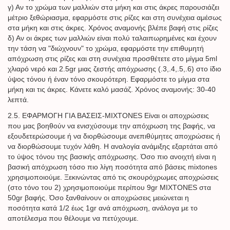
γ) Αν το χρώμα των μαλλιών στα μήκη και στις άκρες παρουσιάζει
μέτριο ξεθώριασμα, εφαρμόστε στις ρίζες και στη συνέχεια αμέσως
στα μήκη και στις άκρες. Χρόνος αναμονής βλέπε βαφή στις ρίζες
δ) Αν οι άκρες των μαλλιών είναι πολύ ταλαιπωρημένες και έχουν
την τάση να "διώχνουν" το χρώμα, εφαρμόστε την επιθυμητή
απόχρωση στις ρίζες και στη συνέχεια προσθέτετε στο μίγμα 5ml
χλιαρό νερό και 2.5gr μιας ζεστής απόχρωσης (.3,.4,.5,.6) στο ίδιο
ύψος τόνου ή έναν τόνο σκουρότερη. Εφαρμόστε το μίγμα στα
μήκη και τις άκρες. Κάνετε καλό μασάζ. Χρόνος αναμονής: 30-40
λεπτά.
2.5. ΕΦΑΡΜΟΓΗ ΓΙΑ ΒΑΣΕΙΣ-MIXTONES Είναι οι αποχρώσεις
που μας βοηθούν να ενισχύσουμε την απόχρωση της βαφής, να
εξουδετερώσουμε ή να διορθώσουμε ανεπιθύμητες αποχρώσεις ή
να διορθώσουμε τυχόν λάθη. Η αναλογία ανάμιξης εξαρτάται από
το ύψος τόνου της βασικής απόχρωσης. Όσο πιο ανοιχτή είναι η
βασική απόχρωση τόσο πιο λίγη ποσότητα από βάσεις mixtones
χρησιμοποιούμε. Ξεκινώντας από τις σκουρόχρωμες αποχρώσεις
(στο τόνο του 2) χρησιμοποιούμε περίπου 9gr MIXTONES στα
50gr βαφής. Όσο ξανθαίνουν οι αποχρώσεις μειώνεται η
ποσότητα κατά 1/2 έως 1gr ανά απόχρωση, ανάλογα με το
αποτέλεσμα που θέλουμε να πετύχουμε.