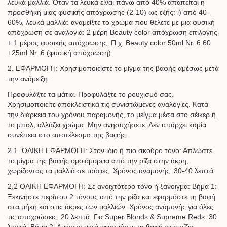
λευκά μαλλιά. Όταν τα λευκά είναι πάνω από 40% απαιτείται η
προσθήκη μιας φυσικής απόχρωσης (2-10) ως εξής: i) από 40-
60%, λευκά μαλλιά: αναμείξτε το χρώμα που θέλετε με μια φυσική
απόχρωση σε αναλογία: 2 μέρη Beauty color απόχρωση επιλογής
+ 1 μέρος φυσικής απόχρωσης. Π.χ. Beauty color 50ml Nr. 6.60
+25ml Nr. 6 (φυσική απόχρωση).
2. ΕΦΑΡΜΟΓΗ: Χρησιμοποιείστε το μίγμα της βαφής αμέσως μετά
την ανάμειξη.
Προφυλάξτε τα μάτια. Προφυλάξτε το ρουχισμό σας.
Χρησιμοποιείτε αποκλειστικά τις συνιστώμενες αναλογίες. Κατά
την διάρκεια του χρόνου παραμονής, το μείγμα μέσα στο σέικερ ή
το μπολ, αλλάζει χρώμα. Μην ανησυχήσετε. Δεν υπάρχει καμία
συνέπεια στο αποτέλεσμα της βαφής.
2.1. ΟΛΙΚΗ ΕΦΑΡΜΟΓΗ: Στον ίδιο ή πιο σκούρο τόνο: Απλώστε
το μίγμα της βαφής ομοιόμορφα από την ρίζα στην άκρη,
χωρίζοντας τα μαλλιά σε τούφες. Χρόνος αναμονής: 30-40 λεπτά.
2.2 ΟΛΙΚΗ ΕΦΑΡΜΟΓΗ: Σε ανοιχτότερο τόνο ή ξάνοιγμα: Βήμα 1:
Ξεκινήστε περίπου 2 τόνους από την ρίζα και εφαρμόστε τη βαφή
στα μήκη και στις άκρες των μαλλιών. Χρόνος αναμονής για όλες
τις αποχρώσεις: 20 λεπτά. Για Super Blonds & Supreme Reds: 30
λεπτά. Βήμα 2: Αμέσως μετά εφαρμόστε τη βαφή στις ρίζες.