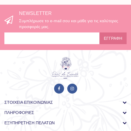
NEWSLETTER
Συμπλήρωσε το e-mail σου και μάθε για τις καλύτερες
προσφορές μας.
ΕΓΓΡΑΦΉ
ΣΤΟΙΧΕΊΑ ΕΠΙΚΟΙΝΩΝΊΑΣ
ΠΛΗΡΟΦΟΡΊΕΣ
ΕΞΥΠΗΡΈΤΗΣΗ ΠΕΛΑΤΏΝ